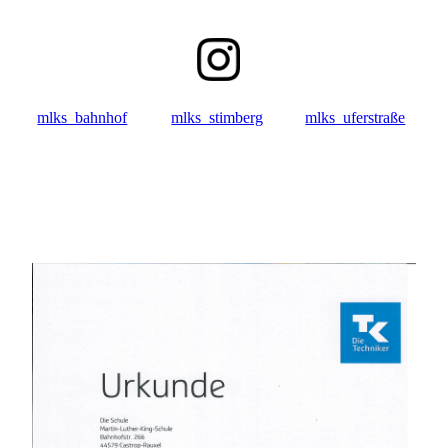
mlks_bahnhof
mlks_stimberg
mlks_uferstraße